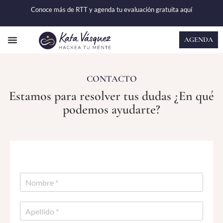
Conoce más de RTT y agenda tu evaluación gratuita
aquí
AGENDA
CASOS DE ÉXITO
CONTACTO
Estamos para resolver tus dudas ¿En qué
podemos ayudarte?