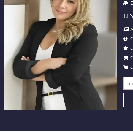
E
LI
A
Q
C
C
C