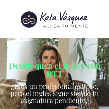
Desbloquea el Inglés con
RTT
¿Eres un profesional exitoso,
pero el inglés sigue siendo tu
asignatura pendiente?